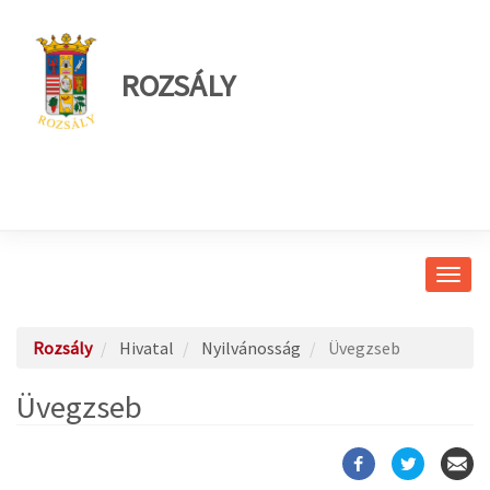
ROZSÁLY
Navig
átkap
Rozsály
Hivatal
Nyilvánosság
Üvegzseb
Üvegzseb