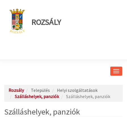
ROZSÁLY
Navig
átkap
Rozsály
Település
Helyi szolgáltatások
Szálláshelyek, panziók
Szálláshelyek, panziók
Szálláshelyek, panziók