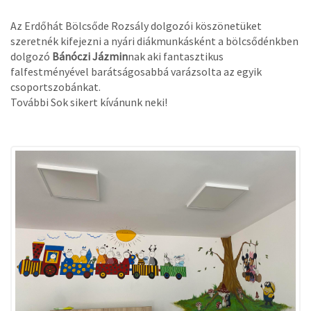
Az Erdőhát Bölcsőde Rozsály dolgozói köszönetüket
szeretnék kifejezni a nyári diákmunkásként a bölcsődénkben
dolgozó
Bánóczi Jázmin
nak aki fantasztikus
falfestményével barátságosabbá varázsolta az egyik
csoportszobánkat.
További Sok sikert kívánunk neki!