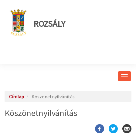
ROZSÁLY
Navig
átkap
Címlap
Köszönetnyilvánítás
Köszönetnyilvánítás