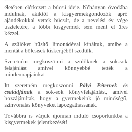
életében elérkezett a búcsú ideje. Néhányan óvodába
indulnak, akiktől a kisgyermekgondozók apró
ajándékokkal vettek búcsút, de a nevelési év vége
tiszteletére, a többi kisgyermek sem ment el üres
kézzel.
A szülőket hűsítő limonádéval kínáltuk, amibe a
mentát a bölcsisek kiskertjéből szedtük.
Szeretném megköszönni a szülőknek a sok-sok
felajánlást amivel könnyebbé tették a
mindennapjainkat.
Itt szeretném megköszönni
Pályi Péternek és
családjának
a sok-sok könyvfelajánlást, amivel
hozzájárultak, hogy a gyermekeink jó minőségű,
színvonalas könyveket lapozgathassanak.
Továbbra is várjuk újonnan induló csoportunkba a
kisgyermekek jelentkezését!